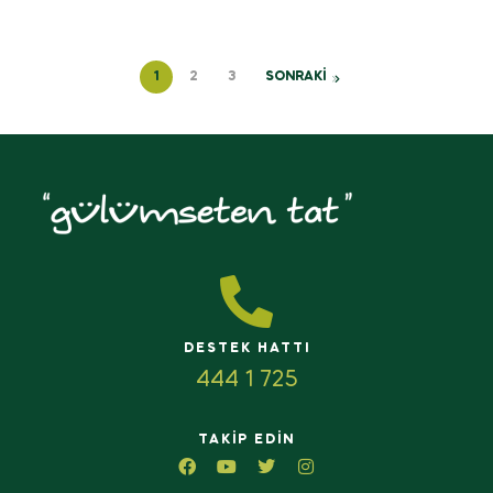
1
2
3
SONRAKİ
DESTEK HATTI
444 1 725
TAKIP EDIN