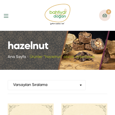
0
hazelnut
Ana Sayfa
Ürünler “hazelnut” olarak etiketlendi