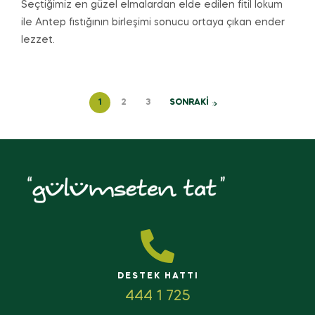
Seçtiğimiz en güzel elmalardan elde edilen fitil lokum
ile Antep fıstığının birleşimi sonucu ortaya çıkan ender
lezzet.
1
2
3
SONRAKİ
DESTEK HATTI
444 1 725