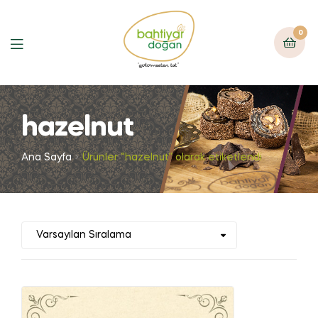
0
hazelnut
Ana Sayfa
Ürünler “hazelnut” olarak etiketlendi