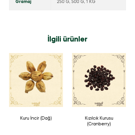
Gramaj
250 G, 500 G, 1 KG
İlgili ürünler
Kuru İncir (Dağ)
Kızılcık Kurusu
(Cranberry)