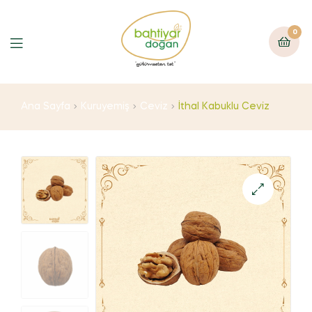
0
Ana Sayfa
Kuruyemiş
Ceviz
İthal Kabuklu Ceviz