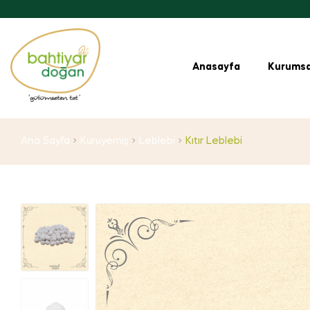
Anasayfa
Kurumsa
Ana Sayfa
Kuruyemiş
Leblebi
Kıtır Leblebi