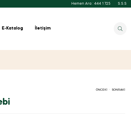
Hemen Ara : 444 1 725
S.S.S
E-Katalog
İletişim
.
ÖNCEKI
SONRAKI
ebi