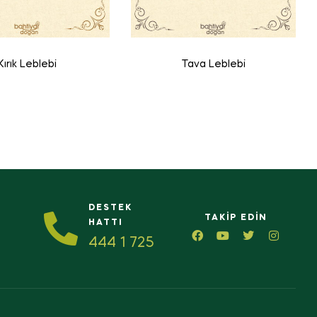
Kırık Leblebi
Tava Leblebi
DESTEK
TAKIP EDIN
HATTI
444 1 725