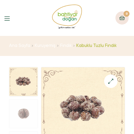
0
Ana Sayfa
Kuruyemiş
Fındık
Kabuklu Tuzlu Fındık