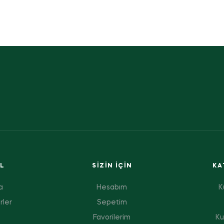
L
SIZIN IÇIN
KA
a
Hesabım
K
rler
Sepetim
Favorilerim
Ku