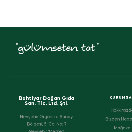
Bahtiyar Doğan Gıda
KURUMSA
San. Tic. Ltd. Şti.
Hakkımızd
Nevşehir Organize Sanayi
Bizden Habe
Bölgesi, 5. Cd. No: 7
Mağaza
Nevşehir/Merkez