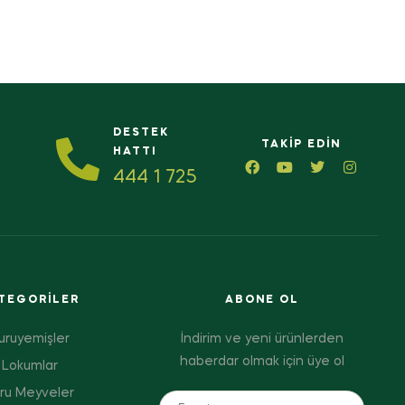
DESTEK
TAKIP EDIN
HATTI
444 1 725
TEGORILER
ABONE OL
uruyemişler
İndirim ve yeni ürünlerden
haberdar olmak için üye ol
Lokumlar
ru Meyveler