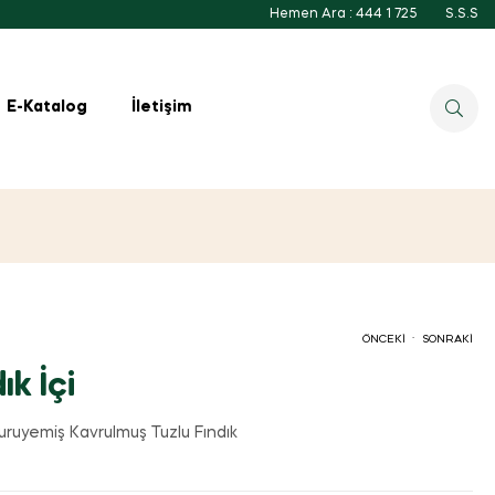
Hemen Ara : 444 1 725
S.S.S
E-Katalog
İletişim
.
ÖNCEKI
SONRAKI
ık İçi
uruyemiş Kavrulmuş Tuzlu Fındık