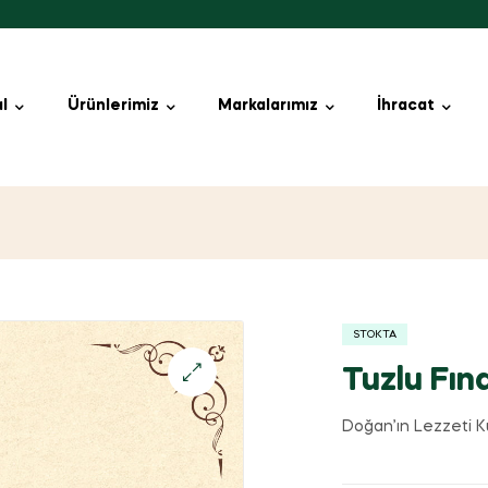
l
Ürünlerimiz
Markalarımız
İhracat
STOKTA
Tuzlu Fınd
Doğan’ın Lezzeti K