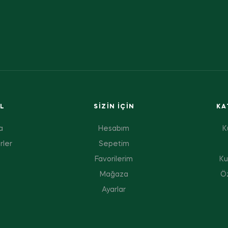
L
SIZIN IÇIN
KA
a
Hesabım
K
rler
Sepetim
Favorilerim
Ku
Mağaza
Öz
Ayarlar