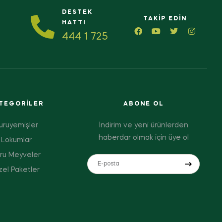
DESTEK
TAKIP EDIN
HATTI
444 1 725
TEGORILER
ABONE OL
uruyemişler
İndirim ve yeni ürünlerden
haberdar olmak için üye ol
Lokumlar
ru Meyveler
el Paketler