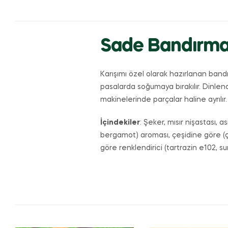
Sade Bandırm
Karışımı özel olarak hazırlanan band
pasalarda soğumaya bırakılır. Dinlen
makinelerinde parçalar haline ayrılır
İçindekiler
: Şeker, mısır nişastası, as
bergamot) aroması, çeşidine göre (çöğe
göre renklendirici (tartrazin e102, 