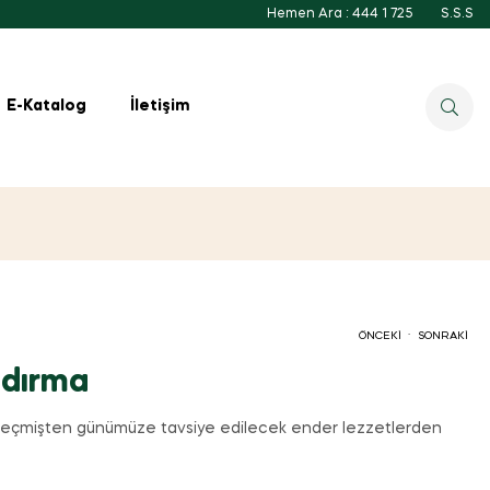
Hemen Ara : 444 1 725
S.S.S
E-Katalog
İletişim
.
ÖNCEKI
SONRAKI
dırma
eçmişten günümüze tavsiye edilecek ender lezzetlerden