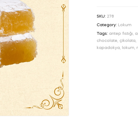
SKU:
278
Category:
Lokum
Tags:
antep fıstığı
,
a
chocolate
,
çikolata
,
kapadokya
,
lokum
,