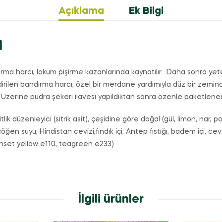
Açıklama
Ek Bilgi
a
ırma harcı, lokum pişirme kazanlarında kaynatılır. Daha sonra yete
dirilen bandırma harcı, özel bir merdane yardımıyla düz bir zemind
. Üzerine pudra şekeri ilavesi yapıldıktan sonra özenle paketlenere
itlik düzenleyici (sitrik asit), çeşidine göre doğal (gül, limon, nar, po
n suyu, Hindistan cevizi,fındık içi, Antep fıstığı, badem içi, ceviz i
sunset yellow e110, teagreen e233)
İlgili ürünler