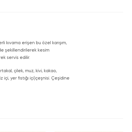
rli kıvama erişen bu özel karışım,
e şekillendirilerek kesim
k servis edilir.
rtakal, çilek, muz, kivi, kakao,
çi, yer fıstığı içi)çeşnisi. Çeşidine