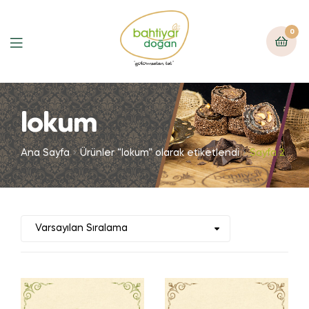
0
lokum
Ana Sayfa
Ürünler “lokum” olarak etiketlendi
Sayfa 2